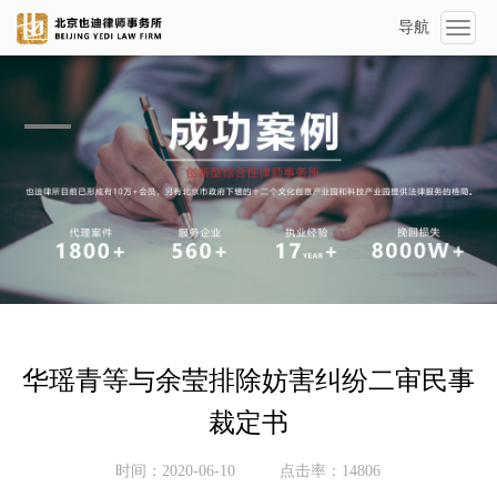
导航
Toggl
naviga
华瑶青等与余莹排除妨害纠纷二审民事
裁定书
时间：2020-06-10
点击率：14806