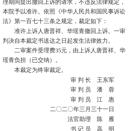
理期间提出撤回上诉的请求，不违反法律规定，
本院予以准许。依照《中华人民共和国民事诉讼
法》第一百七十三条之规定，裁定如下：
准许上诉人唐晋祥、华瑶青撤回上诉。一审
判决自本裁定书送达之日起发生法律效力。
二审案件受理费35元，由上诉人唐晋祥、华
瑶青负担（已交纳）。
本裁定为终审裁定。
审 判 长 王东军
审 判 员 潘 蓉
审 判 员 江 惠
二〇二〇年三月三十一日
法官助理 陈 雁
书 记 员 高 明